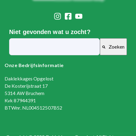
Niet gevonden wat u zocht?
Zoeken
Er zijn geen suggesties want het zoekveld is leeg.
Onze Bedrijfsinformatie
Daklekkages Opgelost
De Kosterijstraat 17
5314 AW Bruchem
Kvk 87944391
BTWnr. NL004512507B52